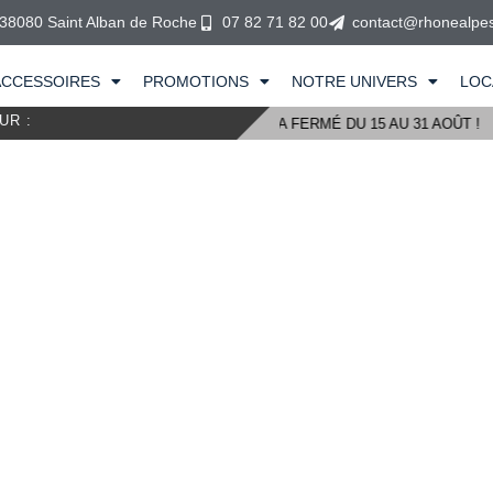
 38080 Saint Alban de Roche
07 82 71 82 00
contact@rhonealpes
ACCESSOIRES
PROMOTIONS
NOTRE UNIVERS
LOC
UR :
SHOWROOM SERA FERMÉ DU 15 AU 31 AOÛT !