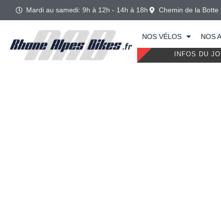
Mardi au samedi: 9h à 12h - 14h à 18h
Chemin de la Botte
NOS VÉLOS
NOS 
INFOS DU JO
ATTENTION, VOTRE 
VÉLO