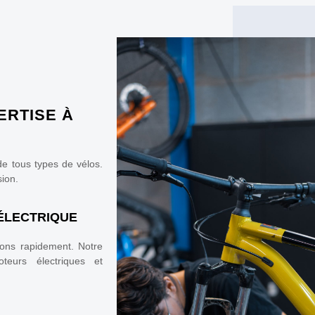
ERTISE À
 de tous types de vélos.
sion.
 ÉLECTRIQUE
nons rapidement. Notre
oteurs électriques et