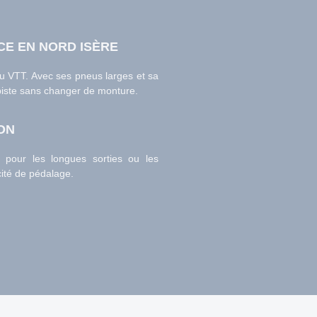
CE EN NORD ISÈRE
u VTT. Avec ses pneus larges et sa
 piste sans changer de monture.
ION
s pour les longues sorties ou les
acité de pédalage.